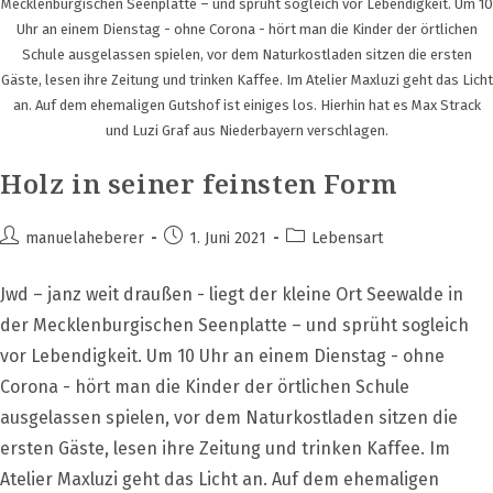
Mecklenburgischen Seenplatte – und sprüht sogleich vor Lebendigkeit. Um 10
Uhr an einem Dienstag - ohne Corona - hört man die Kinder der örtlichen
Schule ausgelassen spielen, vor dem Naturkostladen sitzen die ersten
Gäste, lesen ihre Zeitung und trinken Kaffee. Im Atelier Maxluzi geht das Licht
an. Auf dem ehemaligen Gutshof ist einiges los. Hierhin hat es Max Strack
und Luzi Graf aus Niederbayern verschlagen.
Holz in seiner feinsten Form
Beitrags-
Beitrag
Beitrags-
manuelaheberer
1. Juni 2021
Lebensart
Autor:
veröffentlicht:
Kategorie:
Jwd – janz weit draußen - liegt der kleine Ort Seewalde in
der Mecklenburgischen Seenplatte – und sprüht sogleich
vor Lebendigkeit. Um 10 Uhr an einem Dienstag - ohne
Corona - hört man die Kinder der örtlichen Schule
ausgelassen spielen, vor dem Naturkostladen sitzen die
ersten Gäste, lesen ihre Zeitung und trinken Kaffee. Im
Atelier Maxluzi geht das Licht an. Auf dem ehemaligen