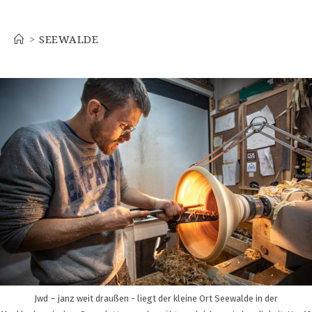
Seewalde
>
SEEWALDE
Jwd – janz weit draußen - liegt der kleine Ort Seewalde in der