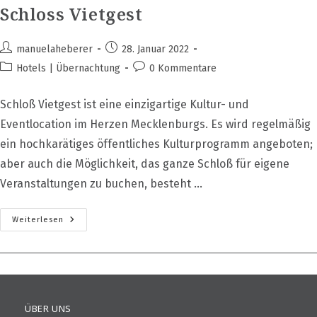
Schloss Vietgest
Beitrags-
Beitrag
manuelaheberer
28. Januar 2022
Autor:
veröffentlicht:
Beitrags-
Beitrags-
Hotels | Übernachtung
0 Kommentare
Kategorie:
Kommentare:
Schloß Vietgest ist eine einzigartige Kultur- und
Eventlocation im Herzen Mecklenburgs. Es wird regelmäßig
ein hochkarätiges öffentliches Kulturprogramm angeboten;
aber auch die Möglichkeit, das ganze Schloß für eigene
Veranstaltungen zu buchen, besteht ...
Schloss
Weiterlesen
Vietgest
ÜBER UNS