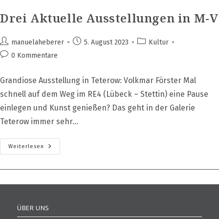
Drei Aktuelle Ausstellungen in M-V
Beitrags-
Beitrag
Beitrags-
manuelaheberer
5. August 2023
Kultur
Autor:
veröffentlicht:
Kategorie:
Beitrags-
0 Kommentare
Kommentare:
Grandiose Ausstellung in Teterow: Volkmar Förster Mal
schnell auf dem Weg im RE4 (Lübeck – Stettin) eine Pause
einlegen und Kunst genießen? Das geht in der Galerie
Teterow immer sehr…
Drei
Weiterlesen
Aktuelle
Ausstellungen
In
M-
V
ÜBER UNS