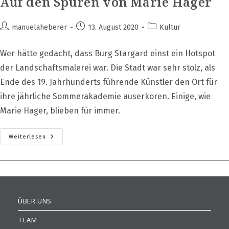
Auf den Spuren von Marie Hager
Beitrags-
Beitrag
Beitrags-
manuelaheberer
13. August 2020
Kultur
Autor:
veröffentlicht:
Kategorie:
Wer hätte gedacht, dass Burg Stargard einst ein Hotspot
der Landschaftsmalerei war. Die Stadt war sehr stolz, als
Ende des 19. Jahrhunderts führende Künstler den Ort für
ihre jährliche Sommerakademie auserkoren. Einige, wie
Marie Hager, blieben für immer.
Auf
Weiterlesen
Den
Spuren
Von
Marie
Hager
ÜBER UNS
TEAM