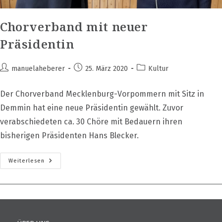
Chorverband mit neuer
Präsidentin
Beitrags-
Beitrag
Beitrags-
manuelaheberer
25. März 2020
Kultur
Autor:
veröffentlicht:
Kategorie:
Der Chorverband Mecklenburg-Vorpommern mit Sitz in
Demmin hat eine neue Präsidentin gewählt. Zuvor
verabschiedeten ca. 30 Chöre mit Bedauern ihren
bisherigen Präsidenten Hans Blecker.
Chorverband
Weiterlesen
Mit
Neuer
Präsidentin