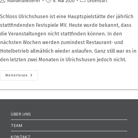
Beitrags-
Beitrag
Beitrags-
manuelaheberer
8. Mai 2020
Lebensart
Autor:
veröffentlicht:
Kategorie:
Schloss Ulrichshusen ist eine Hauptspielstätte der jährlich
stattfindenden Festspiele MV. Heute wurde bekannt, dass
die Veranstaltungen nicht stattfinden können. In den
nächsten Wochen werden zumindest Restaurant- und
Hotelbetrieb allmählich wieder anlaufen. Ganz still war es in
den letzten zwei Monaten in Ulrichshusen jedoch nicht.
Ulrichshusen
Weiterlesen
Ohne
Konzertsommer
ÜBER UNS
TEAM
KONTAKT