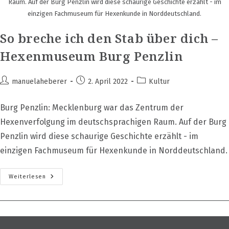
Raum. Auf der Burg Penzlin wird diese schaurige Geschichte erzählt - im
einzigen Fachmuseum für Hexenkunde in Norddeutschland.
So breche ich den Stab über dich –
Hexenmuseum Burg Penzlin
Beitrags-
Beitrag
Beitrags-
manuelaheberer
2. April 2022
Kultur
Autor:
veröffentlicht:
Kategorie:
Burg Penzlin: Mecklenburg war das Zentrum der
Hexenverfolgung im deutschsprachigen Raum. Auf der Burg
Penzlin wird diese schaurige Geschichte erzählt - im
einzigen Fachmuseum für Hexenkunde in Norddeutschland.
So
Weiterlesen
Breche
Ich
Den
Stab
Über
Dich
–