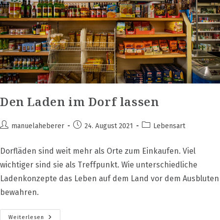
Den Laden im Dorf lassen
Beitrags-
Beitrag
Beitrags-
manuelaheberer
24. August 2021
Lebensart
Autor:
veröffentlicht:
Kategorie:
Dorfläden sind weit mehr als Orte zum Einkaufen. Viel
wichtiger sind sie als Treffpunkt. Wie unterschiedliche
Ladenkonzepte das Leben auf dem Land vor dem Ausbluten
bewahren.
Den
Weiterlesen