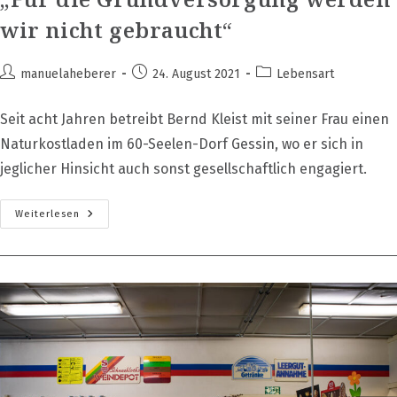
wir nicht gebraucht“
Beitrags-
Beitrag
Beitrags-
manuelaheberer
24. August 2021
Lebensart
Autor:
veröffentlicht:
Kategorie:
Seit acht Jahren betreibt Bernd Kleist mit seiner Frau einen
Naturkostladen im 60-Seelen-Dorf Gessin, wo er sich in
jeglicher Hinsicht auch sonst gesellschaftlich engagiert.
„Für
Weiterlesen
Die
Grundversorgung
Werden
Wir
Nicht
Gebraucht“