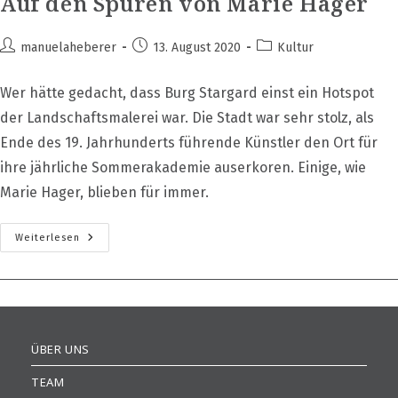
Auf den Spuren von Marie Hager
Beitrags-
Beitrag
Beitrags-
manuelaheberer
13. August 2020
Kultur
Autor:
veröffentlicht:
Kategorie:
Wer hätte gedacht, dass Burg Stargard einst ein Hotspot
der Landschaftsmalerei war. Die Stadt war sehr stolz, als
Ende des 19. Jahrhunderts führende Künstler den Ort für
ihre jährliche Sommerakademie auserkoren. Einige, wie
Marie Hager, blieben für immer.
Auf
Weiterlesen
Den
Spuren
Von
Marie
Hager
ÜBER UNS
TEAM