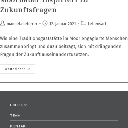
Zukunftsfragen
Beitrags-
Beitrag
Beitrags-
manuelaheberer
12. Januar 2021
Lebensart
Autor:
veröffentlicht:
Kategorie:
Wie eine Traditionsgaststätte im Moor engagierte Menschen
zusammenbringt und dazu beiträgt, sich mit drängenden
Fragen der Zukunft auseinanderzusetzen.
Moorbauer
Weiterlesen
Inspiriert
Zu
Zukunftsfragen
ÜBER UNS
TEAM
KONTAKT