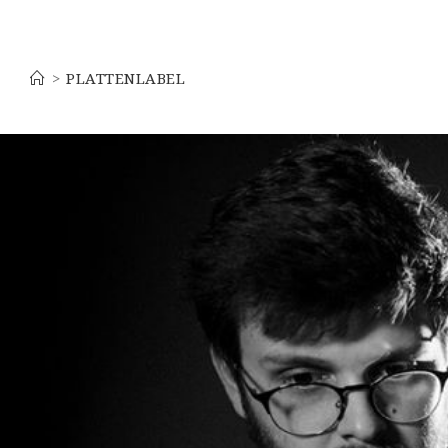
Plattenlabel
>
PLATTENLABEL