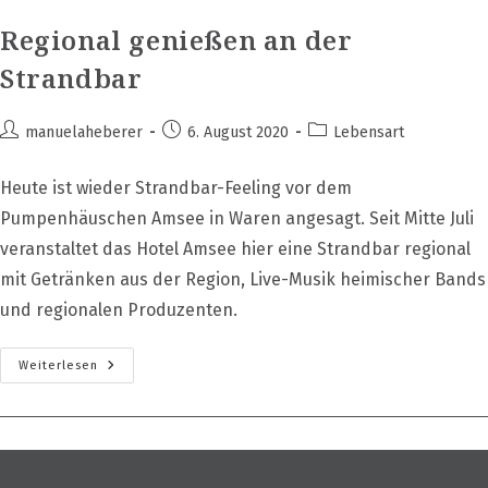
Regional genießen an der
Strandbar
Beitrags-
Beitrag
Beitrags-
manuelaheberer
6. August 2020
Lebensart
Autor:
veröffentlicht:
Kategorie:
Heute ist wieder Strandbar-Feeling vor dem
Pumpenhäuschen Amsee in Waren angesagt. Seit Mitte Juli
veranstaltet das Hotel Amsee hier eine Strandbar regional
mit Getränken aus der Region, Live-Musik heimischer Bands
und regionalen Produzenten.
Regional
Weiterlesen
Genießen
An
Der
Strandbar