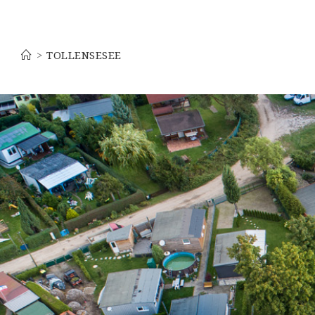
Tollensesee
>
TOLLENSESEE