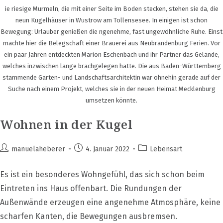
ie riesige Murmeln, die mit einer Seite im Boden stecken, stehen sie da, die
neun Kugelhäuser in Wustrow am Tollensesee. In einigen ist schon
Bewegung: Urlauber genießen die ngenehme, fast ungewöhnliche Ruhe. Einst
machte hier die Belegschaft einer Brauerei aus Neubrandenburg Ferien. Vor
ein paar Jahren entdeckten Marion Eschenbach und ihr Partner das Gelände,
welches inzwischen lange brachgelegen hatte. Die aus Baden-Württemberg
stammende Garten- und Landschaftsarchitektin war ohnehin gerade auf der
Suche nach einem Projekt, welches sie in der neuen Heimat Mecklenburg
umsetzen könnte.
Wohnen in der Kugel
Beitrags-
Beitrag
Beitrags-
manuelaheberer
4. Januar 2022
Lebensart
Autor:
veröffentlicht:
Kategorie:
Es ist ein besonderes Wohngefühl, das sich schon beim
Eintreten ins Haus offenbart. Die Rundungen der
Außenwände erzeugen eine angenehme Atmosphäre, keine
scharfen Kanten, die Bewegungen ausbremsen.