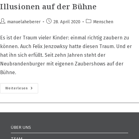
Illusionen auf der Bühne
Beitrags-
Beitrag
Beitrags-
manuelaheberer
28. April 2020
Menschen
Autor:
veröffentlicht:
Kategorie:
Es ist der Traum vieler Kinder: einmal richtig zaubern zu
können. Auch Felix Jenzowksy hatte diesen Traum. Und er
hat ihn sich erfüllt. Seit zehn Jahren steht der
Neubrandenburger mit eigenen Zaubershows auf der
Bühne.
Illusionen
Weiterlesen
Auf
Der
Bühne
ÜBER UNS
TEAM