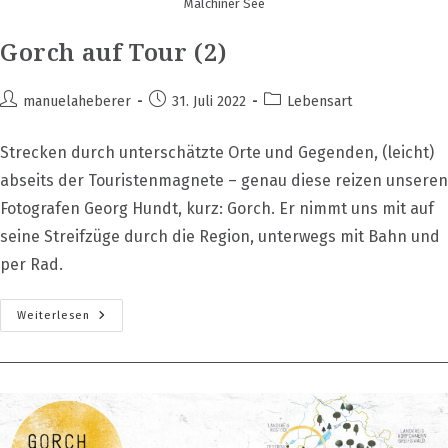
Malchiner See
Gorch auf Tour (2)
Beitrags-
Beitrag
Beitrags-
manuelaheberer
31. Juli 2022
Lebensart
Autor:
veröffentlicht:
Kategorie:
Strecken durch unterschätzte Orte und Gegenden, (leicht)
abseits der Touristenmagnete – genau diese reizen unseren
Fotografen Georg Hundt, kurz: Gorch. Er nimmt uns mit auf
seine Streifzüge durch die Region, unterwegs mit Bahn und
per Rad.
Gorch
Weiterlesen
Auf
Tour
(2)