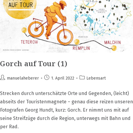
Gorch auf Tour (1)
Beitrags-
Beitrag
Beitrags-
manuelaheberer
1. April 2022
Lebensart
Autor:
veröffentlicht:
Kategorie:
Strecken durch unterschätzte Orte und Gegenden, (leicht)
abseits der Touristenmagnete – genau diese reizen unseren
Fotografen Georg Hundt, kurz: Gorch. Er nimmt uns mit auf
seine Streifzüge durch die Region, unterwegs mit Bahn und
per Rad.