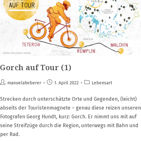
Gorch auf Tour (1)
Beitrags-
Beitrag
Beitrags-
manuelaheberer
1. April 2022
Lebensart
Autor:
veröffentlicht:
Kategorie:
Strecken durch unterschätzte Orte und Gegenden, (leicht)
abseits der Touristenmagnete – genau diese reizen unseren
Fotografen Georg Hundt, kurz: Gorch. Er nimmt uns mit auf
seine Streifzüge durch die Region, unterwegs mit Bahn und
per Rad.