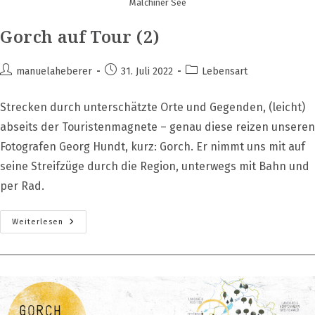
Malchiner See
Gorch auf Tour (2)
Beitrags-
Beitrag
Beitrags-
manuelaheberer
31. Juli 2022
Lebensart
Autor:
veröffentlicht:
Kategorie:
Strecken durch unterschätzte Orte und Gegenden, (leicht)
abseits der Touristenmagnete – genau diese reizen unseren
Fotografen Georg Hundt, kurz: Gorch. Er nimmt uns mit auf
seine Streifzüge durch die Region, unterwegs mit Bahn und
per Rad.
Gorch
Weiterlesen
Auf
Tour
(2)