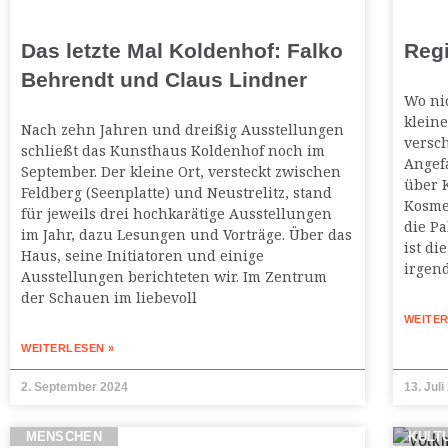
Das letzte Mal Koldenhof: Falko
Reg
Behrendt und Claus Lindner
Wo nic
klein
Nach zehn Jahren und dreißig Ausstellungen
versch
schließt das Kunsthaus Koldenhof noch im
Angef
September. Der kleine Ort, versteckt zwischen
über K
Feldberg (Seenplatte) und Neustrelitz, stand
Kosme
für jeweils drei hochkarätige Ausstellungen
die Pa
im Jahr, dazu Lesungen und Vorträge. Über das
ist d
Haus, seine Initiatoren und einige
irgen
Ausstellungen berichteten wir. Im Zentrum
der Schauen im liebevoll
WEITER
WEITERLESEN »
2. September 2024
13. Juli
MENSCHEN
KULT