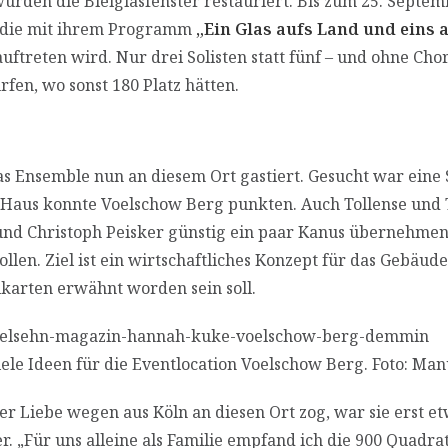
rden die Bleiglasfenster restauriert. Bis zum 25. Septemb
e, die mit ihrem Programm
„Ein Glas aufs Land und eins a
uftreten wird. Nur drei Solisten statt fünf – und ohne Ch
fen, wo sonst 180 Platz hätten.
s Ensemble nun an diesem Ort gastiert. Gesucht war eine S
 Haus konnte Voelschow Berg punkten. Auch Tollense und 
und Christoph Peisker günstig ein paar Kanus übernehmen
llen. Ziel ist ein wirtschaftliches Konzept für das Gebäud
karten erwähnt worden sein soll.
ele Ideen für die Eventlocation Voelschow Berg. Foto: Ma
er Liebe wegen aus Köln an diesen Ort zog, war sie erst e
. „Für uns alleine als Familie empfand ich die 900 Quadr