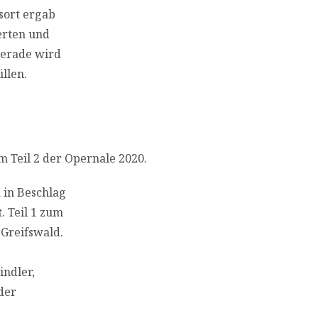
sort ergab
erten und
 Gerade wird
llen.
m Teil 2 der Opernale 2020.
 in Beschlag
. Teil 1 zum
 Greifswald.
indler,
der