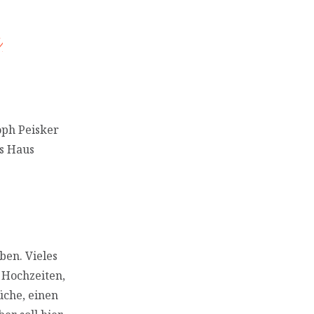
oph Peisker
as Haus
ben. Vieles
 Hochzeiten,
üche, einen