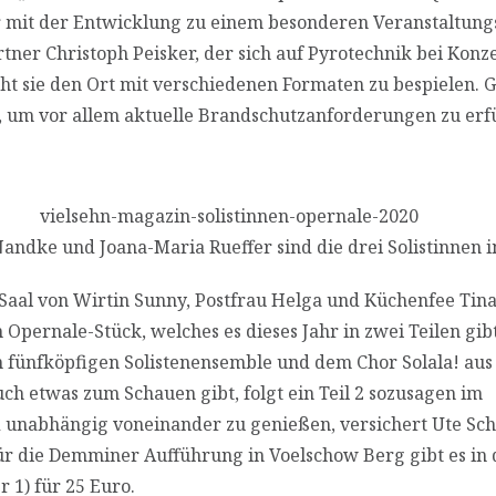
ber mit der Entwicklung zu einem besonderen Veranstaltung
tner Christoph Peisker, der sich auf Pyrotechnik bei Konz
ucht sie den Ort mit verschiedenen Formaten zu bespielen.
t, um vor allem aktuelle Brandschutzanforderungen zu erfü
ndke und Joana-Maria Rueffer sind die drei Solistinnen i
aal von Wirtin Sunny, Postfrau Helga und Küchenfee Tina
pernale-Stück, welches es dieses Jahr in zwei Teilen gibt
 fünfköpfigen Solistenensemble und dem Chor Solala! aus
h etwas zum Schauen gibt, folgt ein Teil 2 sozusagen im
 unabhängig voneinander zu genießen, versichert Ute Sch
ür die Demminer Aufführung in Voelschow Berg gibt es in 
1) für 25 Euro.