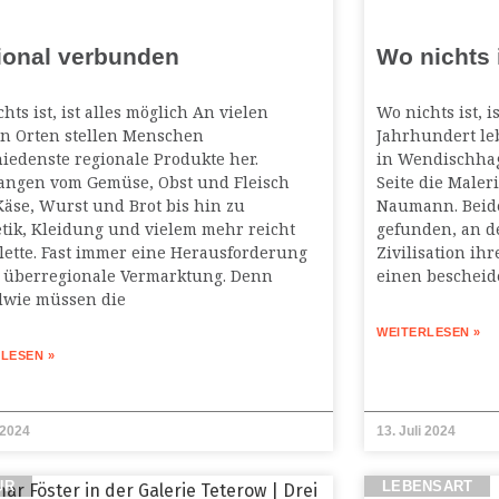
ional verbunden
Wo nichts i
hts ist, ist alles möglich An vielen
Wo nichts ist, i
en Orten stellen Menschen
Jahrhundert le
iedenste regionale Produkte her.
in Wendischhag
angen vom Gemüse, Obst und Fleisch
Seite die Maler
äse, Wurst und Brot bis hin zu
Naumann. Beide
tik, Kleidung und vielem mehr reicht
gefunden, an d
lette. Fast immer eine Herausforderung
Zivilisation ih
ie überregionale Vermarktung. Denn
einen bescheid
dwie müssen die
WEITERLESEN »
LESEN »
 2024
13. Juli 2024
UR
LEBENSART