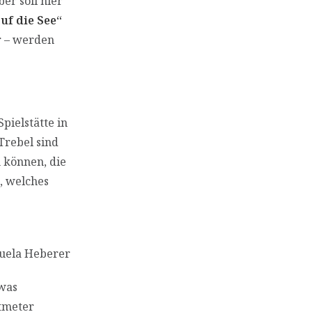
er soll hier
uf die See“
or – werden
pielstätte in
Trebel sind
 können, die
e, welches
nuela Heberer
twas
atmeter